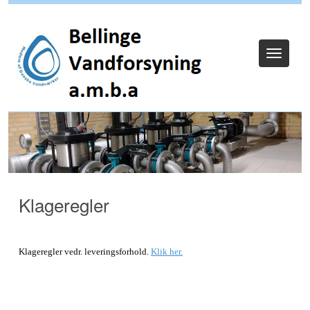
Log ind
Toggle
navigat
Klageregler
Klageregler vedr. leveringsforhold.
Klik her.