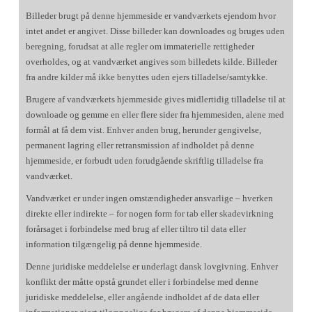
Billeder brugt på denne hjemmeside er vandværkets ejendom hvor
intet andet er angivet. Disse billeder kan downloades og bruges uden
beregning, forudsat at alle regler om immaterielle rettigheder
overholdes, og at vandværket angives som billedets kilde. Billeder
fra andre kilder må ikke benyttes uden ejers tilladelse/samtykke.
Brugere af vandværkets hjemmeside gives midlertidig tilladelse til at
downloade og gemme en eller flere sider fra hjemmesiden, alene med
formål at få dem vist. Enhver anden brug, herunder gengivelse,
permanent lagring eller retransmission af indholdet på denne
hjemmeside, er forbudt uden forudgående skriftlig tilladelse fra
vandværket.
Vandværket er under ingen omstændigheder ansvarlige – hverken
direkte eller indirekte – for nogen form for tab eller skadevirkning
forårsaget i forbindelse med brug af eller tiltro til data eller
information tilgængelig på denne hjemmeside.
Denne juridiske meddelelse er underlagt dansk lovgivning. Enhver
konflikt der måtte opstå grundet eller i forbindelse med denne
juridiske meddelelse, eller angående indholdet af de data eller